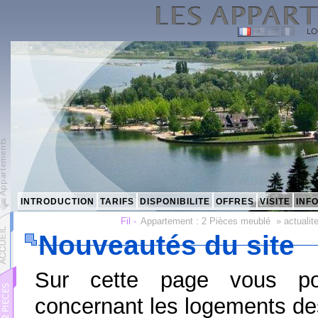
INTRODUCTION
TARIFS
DISPONIBILITE
OFFRES
VISITE
INF
Fil -
Appartement :
2 Pièces meublé
»
actualit
Nouveautés du site
Sur cette page vous po
concernant les logements de