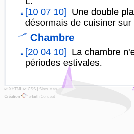
L.
[10 07 10]
Une double plaq
désormais de cuisiner sur 
Chambre
[20 04 10]
La chambre n'es
périodes estivales.
XHTML
CSS
|
Sites Map
Création
e-birth Concept