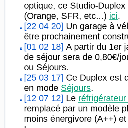
optique, ce Studio-Duplex es
(Orange, SFR, etc...)
ici
.
[22 04 20]
Un garage à vél
être prochainement constru
[01 02 18]
A partir du 1er 
de séjour sera de 0,80€/j
ou Séjours.
[25 03 17]
Ce Duplex est di
en mode
Séjours
.
[12 07 12]
Le
réfrigérateur
remplacé par un modèle plu
moins énergivore (A++) et