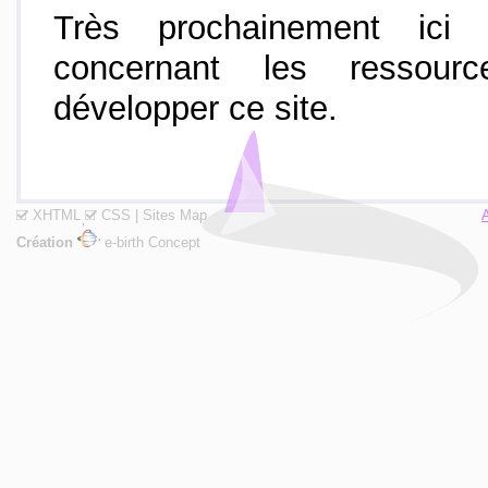
Très prochainement ici 
concernant les ressources
développer ce site.
XHTML
CSS
|
Sites Map
Création
e-birth Concept