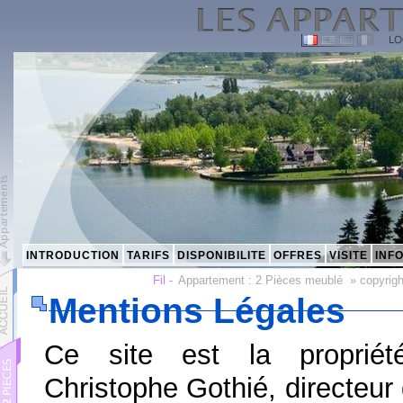
INTRODUCTION
TARIFS
DISPONIBILITE
OFFRES
VISITE
INF
Fil -
Appartement :
2 Pièces meublé
»
copyrigh
Mentions Légales
Ce site est la proprié
Christophe Gothié, directeur 