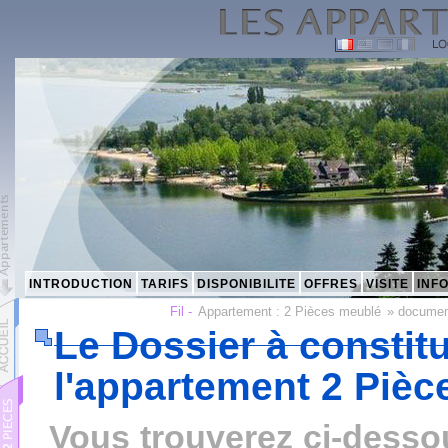
INTRODUCTION
TARIFS
DISPONIBILITE
OFFRES
VISITE
INF
Fil -
Appartement :
2 Pièces meublé
»
documen
Le Dossier à constit
l'appartement 2 Piè
Vous trouverez ci-dessou