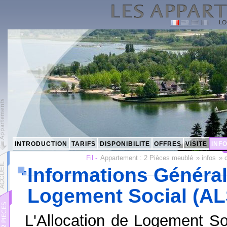
INTRODUCTION
TARIFS
DISPONIBILITE
OFFRES
VISITE
INF
Fil -
Appartement :
2 Pièces meublé
»
infos
»
Informations Général
Logement Social (AL
L'Allocation de Logement So