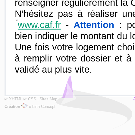
renseigner régulièrement la C
N’hésitez pas à réaliser un
www.caf.fr
-
Attention
: po
bien indiquer le montant du 
Une fois votre logement chois
à remplir votre dossier et à 
validé au plus vite.
XHTML
CSS
|
Sites Map
Création
e-birth Concept