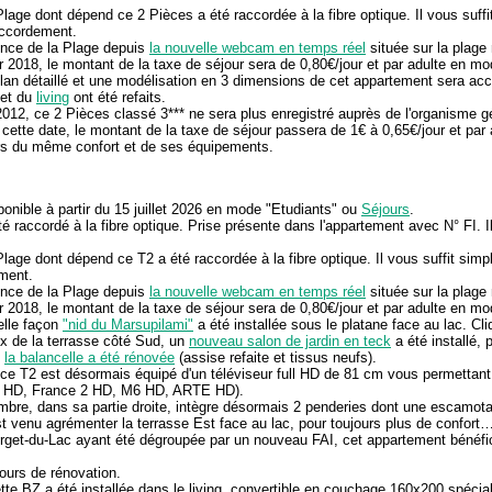
age dont dépend ce 2 Pièces a été raccordée à la fibre optique. Il vous suffi
accordement.
nce de la Plage depuis
la nouvelle webcam en temps réel
située sur la plage
er 2018, le montant de la taxe de séjour sera de 0,80€/jour et par adulte en 
an détaillé et une modélisation en 3 dimensions de cet appartement sera acc
et du
living
ont été refaits.
t 2012, ce 2 Pièces classé 3*** ne sera plus enregistré auprès de l'organisme
de cette date, le montant de la taxe de séjour passera de 1€ à 0,65€/jour et pa
urs du même confort et de ses équipements.
onible à partir du 15 juillet 2026 en mode "Etudiants" ou
Séjours
.
 raccordé à la fibre optique. Prise présente dans l'appartement avec N° FI. I
age dont dépend ce T2 a été raccordée à la fibre optique. Il vous suffit simpl
ment.
nce de la Plage depuis
la nouvelle webcam en temps réel
située sur la plage
er 2018, le montant de la taxe de séjour sera de 0,80€/jour et par adulte en 
elle façon
"nid du Marsupilami"
a été installée sous le platane face au lac. Cl
x de la terrasse côté Sud, un
nouveau salon de jardin en teck
a été installé, 
,
la balancelle a été rénovée
(assise refaite et tissus neufs).
 T2 est désormais équipé d'un téléviseur full HD de 81 cm vous permettant 
F1 HD, France 2 HD, M6 HD, ARTE HD).
mbre, dans sa partie droite, intègre désormais 2 penderies dont une escamota
t venu agrémenter la terrasse Est face au lac, pour toujours plus de confort
et-du-Lac ayant été dégroupée par un nouveau FAI, cet appartement bénéfi
urs de rénovation.
e BZ a été installée dans le living, convertible en couchage 160x200 spécial