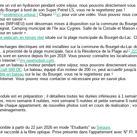
ire un vol en hydravion pendant votre séjour, nous pouvons directement vous 
du Bourget à bord de son Super Petrel LS, vous ne le regretterez pas !
e
expérience unique !
Cliquez
ici
pour voir une vidéo. Vous pouvez nous cont
ur en savoir +.
ites (WIFI4EU) sont désormais mises à disposition sur la commune du Bourget
pignat, Camping municipal de l’île aux Cygnes, Salle de la Cistude et Maison
ur en savoir +.
lle webcam en temps réel
située sur la plage municipale du Bourget-du-Lac. 
echarges électriques ont été installées sur la commune du Bourget-du-Lac dont
lac, à proximité de la plage municipale, face à la Résidence de la Plage au
223
s sont en service depuis fin juin 2018. Vous pouvez connaître les localisation
te Internet
my.newmotion.com
.
uer un bateau à moteur pendant votre séjour, nous pouvons directement vous m
Craft 690 DC
. Le bateau, équipé d'un moteur de 200 cv, peut accueillir jusqu'
ble en bateau
sur le lac du Bourget, vous ne le regretterez pas !
e Internet. Vous pouvez nous contacter si nécessaire pour en savoir plus.
le est en préparation ; il détaillera toutes les durées inférieures à 1 semain
es, micro semaine 4 nuitées, mini semaine 5 nuitées et petite semaine 6 nuit
 de chaque appartement, de nouvelles photos sont en cours de réalisation ; vo
x aménagements.
onible à partir du 22 juin 2026 en mode "Etudiants" ou
Séjours
.
 raccordé à la fibre optique. Prise présente dans l'appartement avec N° FI. I