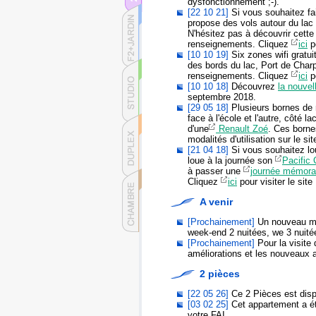
dysfonctionnement ;-).
[22 10 21]
Si vous souhaitez fa
propose des vols autour du lac 
N'hésitez pas à découvrir cett
renseignements. Cliquez
ici
po
[10 10 19]
Six zones wifi gratu
des bords du lac, Port de Char
renseignements. Cliquez
ici
po
[10 10 18]
Découvrez
la nouve
septembre 2018.
[29 05 18]
Plusieurs bornes de r
face à l'école et l'autre, côté 
d'une
Renault Zoé
. Ces borne
modalités d'utilisation sur le si
[21 04 18]
Si vous souhaitez lo
loue à la journée son
Pacific 
à passer une
journée mémora
Cliquez
ici
pour visiter le sit
A venir
[Prochainement]
Un nouveau modu
week-end 2 nuitées, we 3 nuité
[Prochainement]
Pour la visite
améliorations et les nouveau
2 pièces
[22 05 26]
Ce 2 Pièces est disp
[03 02 25]
Cet appartement a été
votre FAI.