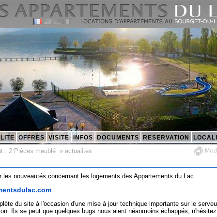
LITE
OFFRES
VISITE
INFOS
DOCUMENTS
RESERVATION
LOCAL
t :
2 Pièces meublé
»
actualites
r les nouveautés concernant les logements des Appartements du Lac.
ementsdulac.com
lète du site à l'occasion d'une mise à jour technique importante sur le serveu
sion. Ils se peut que quelques bugs nous aient néanmoins échappés, n'hésitez