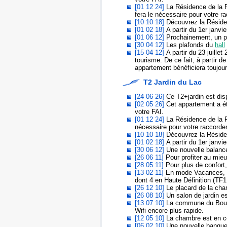
[01 12 24]
La Résidence de la Pl
fera le nécessaire pour votre r
[10 10 18]
Découvrez la Réside
[01 02 18]
A partir du 1er janvi
[01 06 12]
Prochainement, un pl
[30 04 12]
Les plafonds du
hall
[15 04 12]
A partir du 23 juille
tourisme. De ce fait, à partir 
appartement bénéficiera toujo
T2 Jardin du Lac
[24 06 26]
Ce T2+jardin est disp
[02 05 26]
Cet appartement a été
votre FAI.
[01 12 24]
La Résidence de la Pl
nécessaire pour votre raccorde
[10 10 18]
Découvrez la Réside
[01 02 18]
A partir du 1er janvi
[30 06 12]
Une nouvelle balanc
[26 06 11]
Pour profiter au mieu
[28 05 11]
Pour plus de confort
[13 02 11]
En mode Vacances, ce
dont 4 en Haute Définition (T
[26 12 10]
Le placard de la cha
[26 08 10]
Un salon de jardin es
[13 07 10]
La commune du Bourg
Wifi encore plus rapide.
[12 05 10]
La chambre est en co
[06 02 10]
Une nouvelle banquett