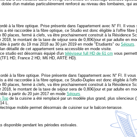
 dotée d'un matelas particulièrement renforcé au niveau des lombaires, qui as
rdé à la fibre optique. Prise présente dans l'appartement avec N° FI. Il vous 
 a été raccordée à la fibre optique, ce Studio est donc éligible à l'offre fibre
80 places, fermé à clefs, va être prochainement construit à la Résidence Sco
er 2018, le montant de la taxe de séjour sera de 0,80€/jour et par adulte en 
ible à partir du 19 mai 2018 au 30 juin 2019 en mode "Etudiants" ou
Séjours
.
an détaillé de cet appartement sera accessible en mode visite.
e studio est désormais équipé d'un
téléviseur full HD de 61 cm
vous permetta
n (TF1 HD, France 2 HD, M6 HD, ARTE HD).
rdé à la fibre optique. Prise présente dans l'appartement avec N° FI. Il vous 
 a été raccordée à la fibre optique, ce Studio-Duplex est donc éligible à l'off
80 places, fermé à clefs, va être prochainement construit à la Résidence Sco
er 2018, le montant de la taxe de séjour sera de 0,80€/jour et par adulte en 
ible à partir du 20 juin 2017 en mode
Séjours
.
e Top
de la cuisine a été remplacé par un modèle plus grand, plus silencieux 
14 L.
ectrique mobile permet désormais de cuisiner sur le balcon-terrasse.
 disponible pendant les périodes estivales.