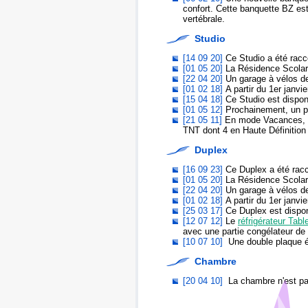
confort. Cette banquette BZ est
vertébrale.
Studio
[14 09 20]
Ce Studio a été racco
[01 05 20]
La Résidence Scolaris
[22 04 20]
Un garage à vélos de 
[01 02 18]
A partir du 1er janvi
[15 04 18]
Ce Studio est dispon
[01 05 12]
Prochainement, un pl
[21 05 11]
En mode Vacances, c
TNT dont 4 en Haute Définitio
Duplex
[16 09 23]
Ce Duplex a été racco
[01 05 20]
La Résidence Scolaris
[22 04 20]
Un garage à vélos de 
[01 02 18]
A partir du 1er janvi
[25 03 17]
Ce Duplex est dispon
[12 07 12]
Le
réfrigérateur Tabl
avec une partie congélateur de 
[10 07 10]
Une double plaque él
Chambre
[20 04 10]
La chambre n'est pas