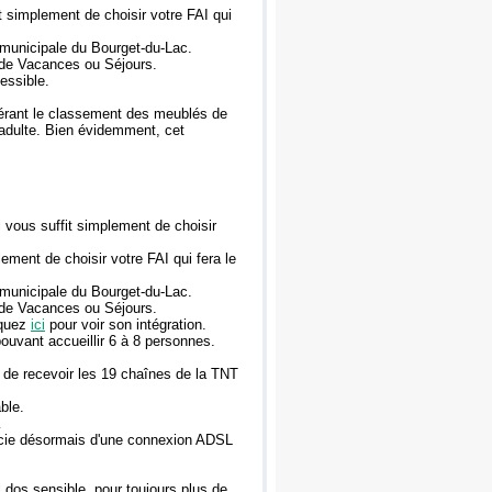
t simplement de choisir votre FAI qui
 municipale du Bourget-du-Lac.
mode Vacances ou Séjours.
essible.
 gérant le classement des meublés de
r adulte. Bien évidemment, cet
l vous suffit simplement de choisir
ement de choisir votre FAI qui fera le
 municipale du Bourget-du-Lac.
mode Vacances ou Séjours.
iquez
ici
pour voir son intégration.
pouvant accueillir 6 à 8 personnes.
de recevoir les 19 chaînes de la TNT
ble.
…
cie désormais d'une connexion ADSL
 dos sensible, pour toujours plus de