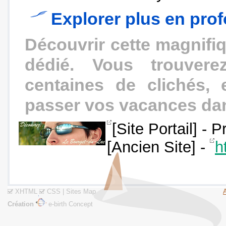
Explorer plus en prof
Découvrir cette magnifiq
dédié. Vous trouvere
centaines de clichés,
passer vos vacances dan
[Site Portail] - 
[Ancien Site] -
h
XHTML
CSS
|
Sites Map
Création
e-birth Concept