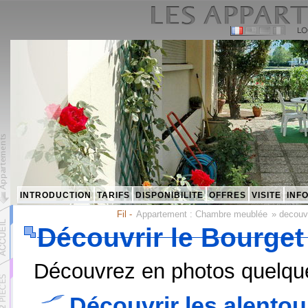
INTRODUCTION
TARIFS
DISPONIBILITE
OFFRES
VISITE
INF
Fil -
Appartement :
Chambre meublée
»
decouvr
Découvrir le Bourget
Découvrez en photos quelq
Découvrir les alentou