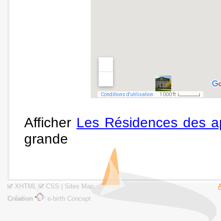
Afficher
Les Résidences des a
grande
XHTML
CSS
|
Sites Map
Création
e-birth Concept