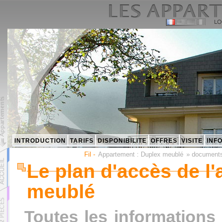
INTRODUCTION
TARIFS
DISPONIBILITE
OFFRES
VISITE
INF
Fil -
Appartement :
Duplex meublé
»
document
Le plan d'accès de l
meublé
Toutes les informations