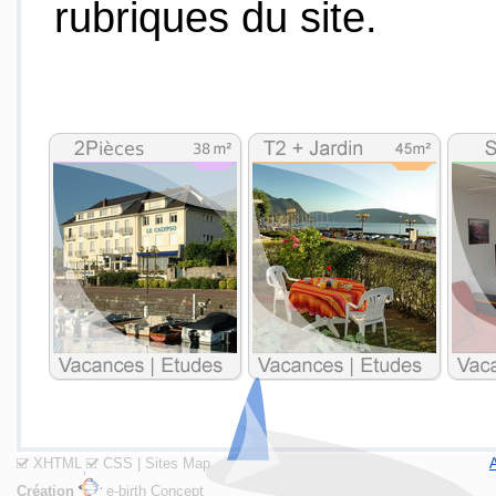
rubriques du site.
XHTML
CSS
|
Sites Map
Création
e-birth Concept