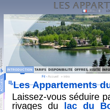
INTRODUCTION
TARIFS
DISPONIBILITE
OFFRES
VISITE
INF
Fil -
Accueil
»
intro
Les Appartements d
Laissez-vous séduire p
rivages du
lac du B