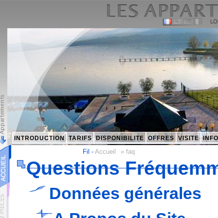
INTRODUCTION
TARIFS
DISPONIBILITE
OFFRES
VISITE
INF
Fil -
Accueil
»
faq
Questions Fréquemm
Données générales