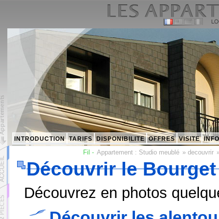
INTRODUCTION
TARIFS
DISPONIBILITE
OFFRES
VISITE
INF
Fil -
Appartement :
Studio meublé
»
decouvrir
Découvrir le Bourget
Découvrez en photos quelq
Découvrir les alentou