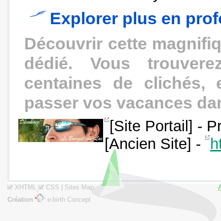
Explorer plus en prof
Découvrir cette magnifiq
dédié. Vous trouvere
centaines de clichés,
passer vos vacances dan
[Site Portail] - 
[Ancien Site] -
h
XHTML
CSS
|
Sites Map
Création
e-birth Concept